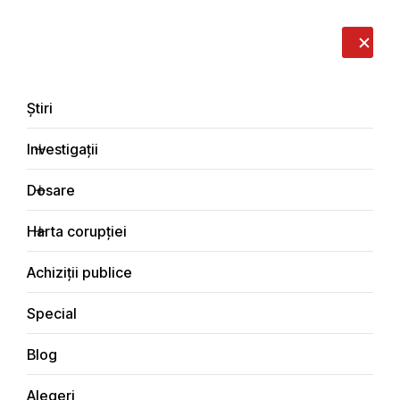
LIVE
EN
RO
RU
Despre noi
Contacte
Donează
Sesizează
Știri
Investigații
Dosare
Știri
Harta corupției
Principala
Achiziții publice
Special
Blog
ȘTIRI
Alegeri