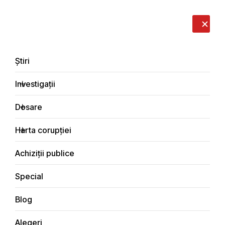
LIVE
EN
RO
RU
Despre noi
Contacte
Donează
Sesizează
Știri
Investigații
Dosare
Știri
Harta corupției
Principala
Achiziții publice
Special
Blog
ȘTIRI
Alegeri