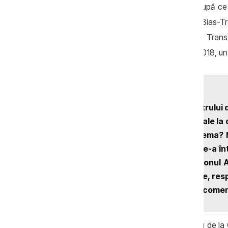
fost semnate după iunie 2015, adică după ce 
constituie 326.566 de lei, ca și în cazul Bias-
de lei. Spre exemplu în 2015, Octaspex Trans 
contract de 190.624,00 lei, în ianuarie 2018, un
Solicitat de reporterii Centrului 
fel succesul companiilor sale la 
am câștigat, care e problema? N
dreptul să fac afaceri?”, ne-a î
de instituții publice din raionul
Anenii Noi. Cheltuielile mele, res
aici, unde este și sediul”, a come
Serghei Plamadeala, colegul lui Budescu de la C