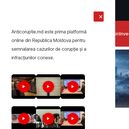
LIVE
Anticoruptie.md este prima platformă
Știri
Inves
online din Republica Moldova pentru
semnalarea cazurilor de corupţie şi a
infracţiunilor conexe.