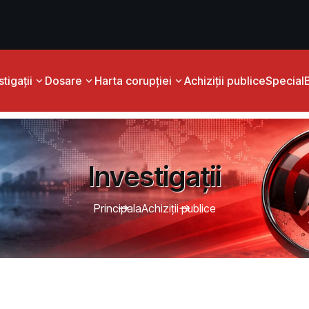
tigații
Dosare
Harta corupției
Achiziții publice
Special
Investigații
Principala
Achiziţii publice