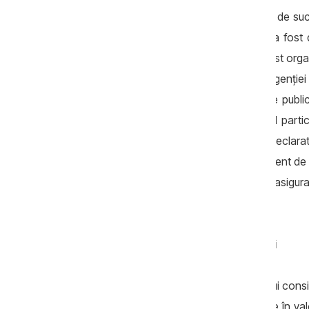
dintre acestea, Din-Vest SRL, se bucură de su
în ultimii patru ani, firma lui Plămădeală a f
economic înființat de Plamadeala au fost organi
indicată suma contractului pe portalul Agenției 
lucru interzis de Legea privind achizițiile pub
Alexandru”, Din-Vest SRL a fost singurul partic
Pulbere, juristul instituției publice, ne-a decla
„Nu a fost limitat dreptul niciunui concurent de
cazul bunurilor și serviciilor, dacă este asigur
juristul.
Afacerea consilierului de la Strășeni
Merg bine afacerile cu statul în cazul unui con
a câștigat concursuri de achiziții publice în va