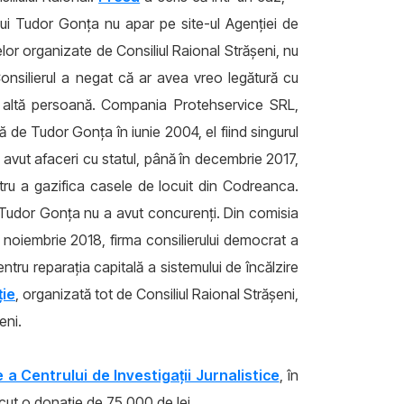
 lui Tudor Gonța nu apar pe site-ul Agenției de
elor organizate de Consiliul Raional Strășeni, nu
Consilierul a negat că ar avea vreo legătură cu
 altă persoană.
Compania Protehservice SRL,
tă de Tudor Gonța în iunie 2004, el fiind singurul
avut afaceri cu statul, până în decembrie 2017,
ntru a gazifica casele de locuit din Codreanca.
i Tudor Gonța nu a avut concurenți. Din comisia
1 noiembrie 2018, firma consilierului democrat a
entru reparația capitală a sistemului de încălzire
ție
, organizată tot de Consiliul Raional Strășeni,
eni.
 a Centrului de Investigații Jurnalistice
, în
ăcut o donație de 75.000 de lei.