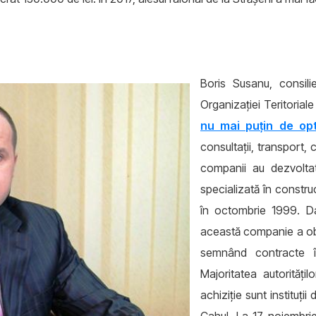
Boris Susanu, consili
Organizației Teritorial
nu mai puțin de op
consultații, transport,
companii au dezvoltat
specializată în construc
în octombrie 1999. Da
această companie a obți
semnând contracte î
Majoritatea autorități
achiziție sunt instituții