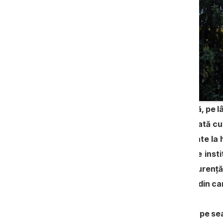
Zeci de consilieri raionali desfășoară, pe 
aleșilor locali scoate în vileag că odată 
consilierilor raionali par să fie abonate l
contracte cu structuri subordonate institu
principiilor de transparență și concurență
licitații varsă donații către partidele din c
Transportarea elevilor la Anenii Noi, pe se