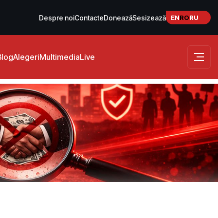
EN
RO
RU
Despre noi
Contacte
Donează
Sesizează
Blog
Alegeri
Multimedia
Live