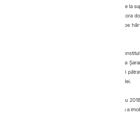
același timp, candidata a indicat alte cifre la su
iar a doua - 190,8 metri pătrați, și ar valora do
mobile. Astfel, Eleonora Șaran a trecut pe h
14.000 de euro.
Veniturile Eleonorei Șaran
în 2017
au constitui
imobil, încă 108 mii de lei. În 2017 familia Șara
moștenit o casă de locuit de 93,8 metri pătraț
cumpărat în același an cu 400 de mii de lei.
În ultima declarație de avere, cea pentru 2018,
adaugă 108 mii de lei din darea în arendă a imobi