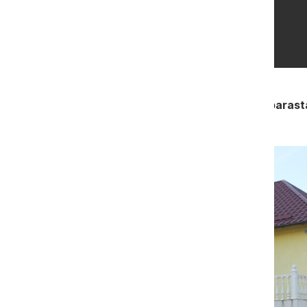
Afacere ascunsă: cumetrii, nunți și parast