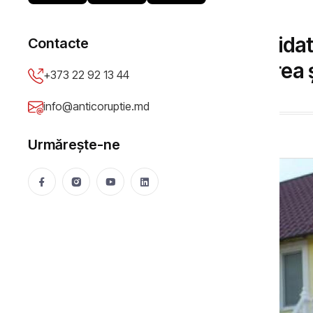
INTEGRITATE
Eleonora Șaran, candidat
Contacte
orașului Durlești: averea
+373 22 92 13 44
Anticoruptie.md
11 Oct 2019
16016 vizualizări
info@anticoruptie.md
Urmărește-ne