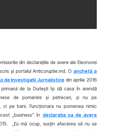
isiunile din declarațiile de avere ale Eleonorei
scris și portalul Anticoruptie.md. O
anchetă a
i de Investigații Jurnalistice
din aprilie 2016
 primarul de la Durlești își dă casa în arendă
mese de pomenire și petreceri, și nu pe
, ci pe bani. Funcționara nu pomenea nimic
acest „business” în
declarația sa de avere
015. „Eu mă ocup, susțin afacerea să nu se