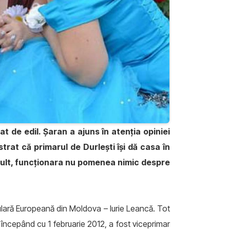
t de edil. Șaran a ajuns în atenția opiniei
trat că primarul de Durlești își dă casa în
 mult, funcționara nu pomenea nimic despre
pulară Europeană din Moldova – Iurie Leancă. Tot
r, începând cu 1 februarie 2012, a fost viceprimar