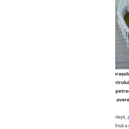
Eleonora Șaran, actualul primar al orașulu
publice datorită unei anchete a Centrului 
arendă pentru mese de pomenire și petrece
acest „business” în declarația sa de aver
Eleonora Șaran este primarul orașului Durlești,
atunci ea a acces și în
Consiliul Local
, însă a