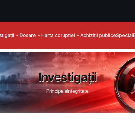
tigații
Dosare
Harta corupției
Achiziții publice
Special
Investigații
Principala
Integritate