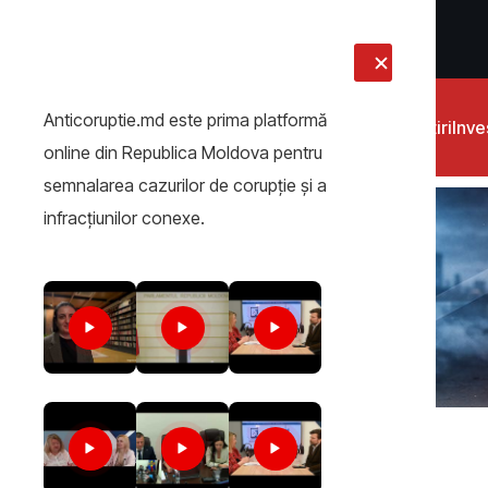
LIVE
Anticoruptie.md este prima platformă
Știri
Inves
online din Republica Moldova pentru
semnalarea cazurilor de corupţie şi a
infracţiunilor conexe.