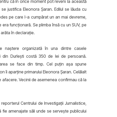
pentru că în orice moment pot reveni la această
 se justifica Eleonora Șaran. Edilul se lăuda cu
des pe care l-a cumpărat un an mai devreme,
e era funcționară. Se plimba însă cu un SUV, pe
 arăta în declarație.
e naștere organizată în una dintre casele
ui din Durlești costă 350 de lei de persoană.
area se face din timp. Cel puțin așa spune
on îi aparține primarului Eleonora Șaran. Celălalt
 de afacere. Vecinii de asemenea confirmau că la
porterul Centrului de Investigații Jurnalistice,
ă fie amenajate săli unde se servește publicului