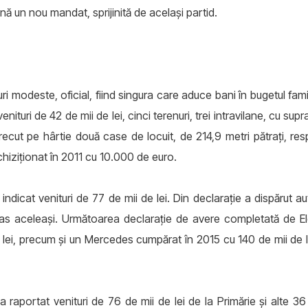
ină un nou mandat, sprijinită de același partid.
i modeste, oficial, fiind singura care aduce bani în bugetul famil
nituri de 42 de mii de lei, cinci terenuri, trei intravilane, cu sup
ecut pe hârtie două case de locuit, de 214,9 metri pătrați, resp
chiziționat în 2011 cu 10.000 de euro.
indicat venituri de 77 de mii de lei. Din declarație a dispărut au
ămas aceleași. Următoarea declarație de avere completată de 
lei, precum și un Mercedes cumpărat în 2015 cu 140 de mii de le
a raportat venituri de 76 de mii de lei de la Primărie și alte 36