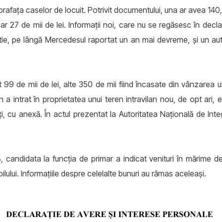
prafața caselor de locuit. Potrivit documentului, una ar avea 140,7
ar 27 de mii de lei. Informații noi, care nu se regăsesc în declar
ârtie, pe lângă Mercedesul raportat un an mai devreme, și un 
t 99 de mii de lei, alte 350 de mii fiind încasate din vânzarea u
n a intrat în proprietatea unui teren intravilan nou, de opt ari, e
i, cu anexă. În actul prezentat la Autoritatea Națională de Inte
 candidata la funcția de primar a indicat venituri în mărime de 
lului. Informațiile despre celelalte bunuri au rămas aceleași.