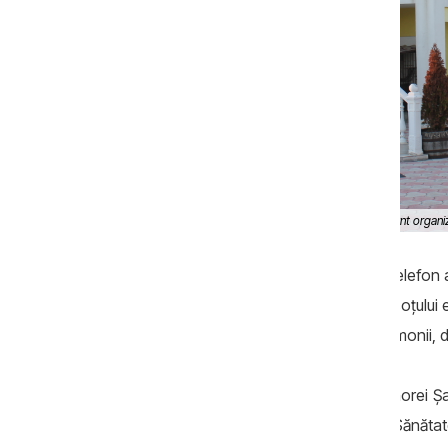
Locuința Eleonorei Șaran de pe str Calea Unirii, unde sunt organi
persoana care răspunde la numărul de telefon 
număr afișat pe aceeași poartă este al soțului 
„casa primăriței” au loc tot felul de ceremonii, d
Reporterii au mai scris că în casa Eleonorei Șa
responsabilii de la Centrul Național de Sănătat