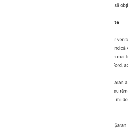
al localității. La 20 octombrie va încerca să obț
Venituri modeste, averi impresionante
Eleonora Șaran indică pe parcursul anilor venitur
proprietate din 2012
, Eleonora Șaran indică ve
suprafața totală de 1,6 hectare. Șaran a mai tr
capitolul bunuri mobile ea a raportat un Ford, a
În
declarația pentru 2013
, Eleonora Șaran a 
vânzarea acestuia. Celelalte informații au r
demnitara a menționat venituri de 73 de mii de 
aceleași.
În
declarația de avere pentru 2016
, Șaran 