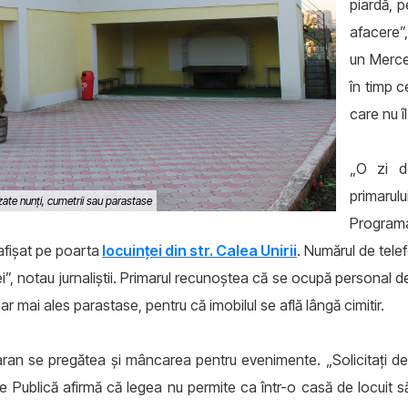
piardă, 
afacere”,
un Merce
în timp c
care nu îl
„O zi d
primarul
zate nunți, cumetrii sau parastase
Program
afișat pe poarta
locuinței din str. Calea Unirii
. Numărul de telef
ei”, notau jurnaliștii. Primarul recunoștea că se ocupă personal
ar mai ales parastase, pentru că imobilul se află lângă cimitir.
ran se pregătea și mâncarea pentru evenimente. „Solicitați de re
e Publică afirmă că legea nu permite ca într-o casă de locuit s