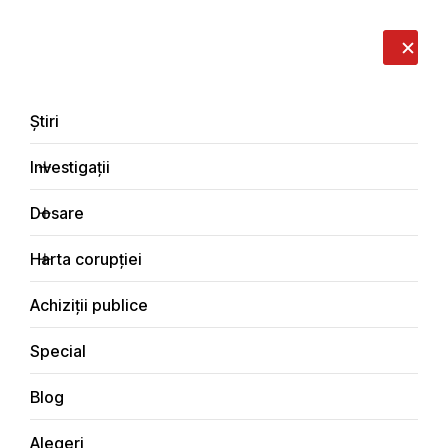
LIVE
EN
RO
RU
Despre noi
Contacte
Donează
Sesizează
Știri
Investigații
Dosare
Special
Harta corupției
Principala
Achiziții publice
Special
Blog
SPECIAL
Alegeri