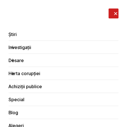
LIVE
EN
RO
RU
Despre noi
Contacte
Donează
Sesizează
Știri
Investigații
Dosare
Special
Harta corupției
Principala
Achiziții publice
Special
Blog
SPECIAL
Alegeri