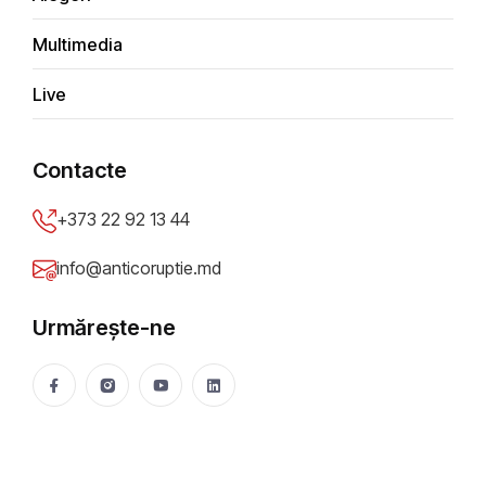
AGENDA DE WEEKEND//13-
Multimedia
14.01.2024
Live
Parii Meroslava
12 Jan 2024
2477 vizualizări
Distribuie
Contacte
+373 22 92 13 44
info@anticoruptie.md
Urmărește-ne