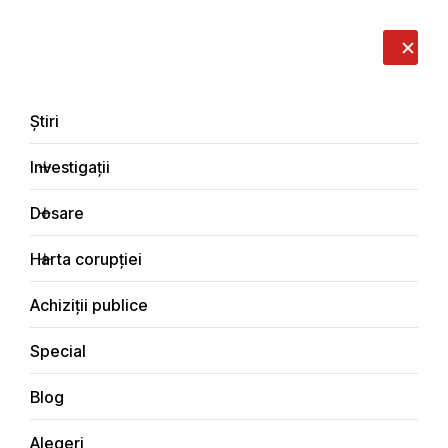
LIVE
EN
RO
RU
Despre noi
Contacte
Donează
Sesizează
Știri
Investigații
Dosare
Investigații
Harta corupției
Principala
Justiţie
Achiziții publice
Special
Blog
JUSTIŢIE
Alegeri