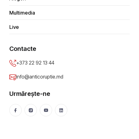
Judecătorii miliardului furat
Multimedia
Anticoruptie.md
12 Jul 2017
29134 vizualizări
Live
Distribuie
Contacte
+373 22 92 13 44
info@anticoruptie.md
Urmărește-ne
deschide.md
Datorii de sute de milioane de lei ale unor agenți
economici care au contractat pe parcursul anilor