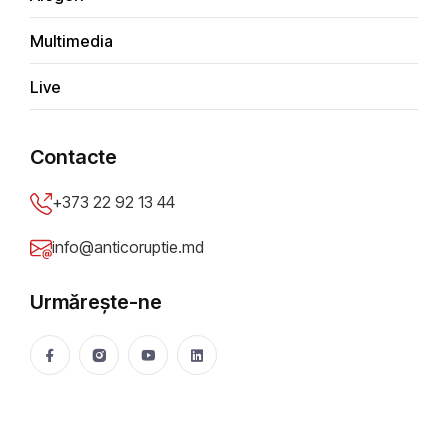
Multimedia
Tip sesizare
*
Live
Depune anonim
Contacte
Titlu sesizare
*
+373 22 92 13 44
info@anticoruptie.md
Descriere problemă
*
Urmărește-ne
Oraș/Raion