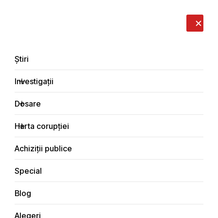
LIVE
EN
RO
RU
Despre noi
Contacte
Donează
Sesizează
Știri
Investigații
Dosare
Știri
Harta corupției
Principala
Achiziții publice
Special
Blog
ȘTIRI
Alegeri