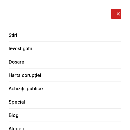
LIVE
EN
RO
RU
Despre noi
Contacte
Donează
Sesizează
Știri
Investigații
Dosare
Investigații
Harta corupției
Principala
Justiţie
Achiziții publice
Special
Blog
JUSTIŢIE
Alegeri