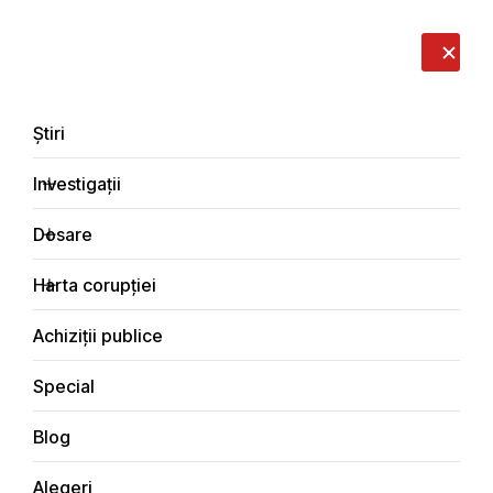
LIVE
EN
RO
RU
Despre noi
Contacte
Donează
Sesizează
Știri
Investigații
Dosare
Rezultate cautare
Harta corupției
Principala
Rezultate cautare
Achiziții publice
Special
Blog
Alegeri